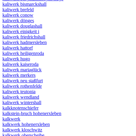
kaliwerk bismarckshall
kaliwerk brefeld
kaliwerk conow
kaliwerk dönges
kaliwerk douglashall
kaliwerk einigkeit i
kaliwerk friedrichshall
kaliwerk hadmersleben
kaliwerk hattorf
kaliwerk heiligenroda
kaliwerk hugo
kaliwerk kaiseroda
kaliwerk mariaglück
kaliwerk merkers
kaliwerk neu staßfurt
kaliwerk rothenfelde
kaliwerk teutonia
kaliwerk wendland
kaliwerk wintershall
kalkknotenschiefer
kalkstein-bruch hohenerxleben
kalkwerk
kalkwerk hohenerxleben
kalkwerk kloschwitz
kalkwerk oberscheibe