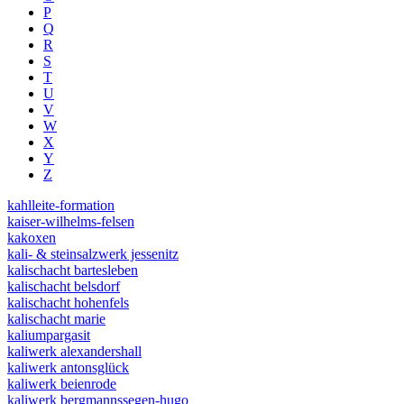
P
Q
R
S
T
U
V
W
X
Y
Z
kahlleite-formation
kaiser-wilhelms-felsen
kakoxen
kali- & steinsalzwerk jessenitz
kalischacht bartesleben
kalischacht belsdorf
kalischacht hohenfels
kalischacht marie
kaliumpargasit
kaliwerk alexandershall
kaliwerk antonsglück
kaliwerk beienrode
kaliwerk bergmannssegen-hugo