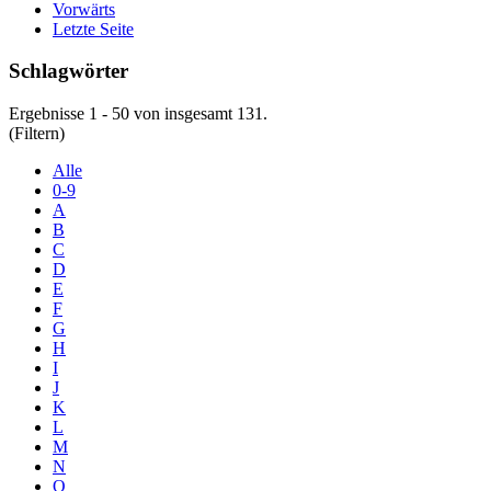
Vorwärts
Letzte Seite
Schlagwörter
Ergebnisse 1 - 50 von insgesamt 131.
(Filtern)
Alle
0-9
A
B
C
D
E
F
G
H
I
J
K
L
M
N
O