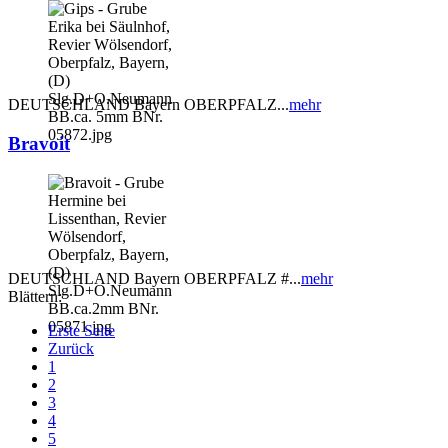
DEUTSCHLAND Bayern OBERPFALZ...
mehr
Bravoit
DEUTSCHLAND Bayern OBERPFALZ #...
mehr
Blättern:
Erste Seite
Zurück
1
2
3
4
5