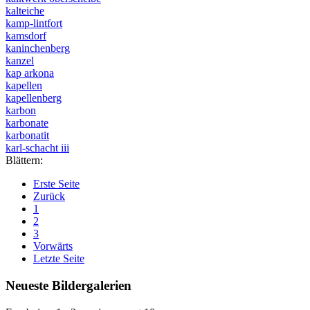
kalteiche
kamp-lintfort
kamsdorf
kaninchenberg
kanzel
kap arkona
kapellen
kapellenberg
karbon
karbonate
karbonatit
karl-schacht iii
Blättern:
Erste Seite
Zurück
1
2
3
Vorwärts
Letzte Seite
Neueste Bildergalerien