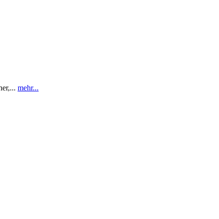
r,...
mehr...