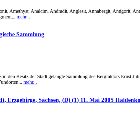
it, Amethyst, Analcim, Andradit, Anglesit, Annabergit, Antigorit, Anti
gment,...
mehr...
ogische Sammlung
in den Besitz der Stadt gelangte Sammlung des Bergfaktors Ernst Julius
Fundorten...
mehr...
, Erzgebirge, Sachsen, (D) (1) 11. Mai 2005 Haldenk