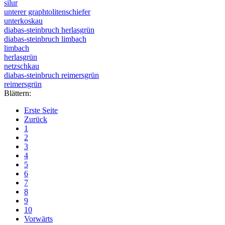
silur
unterer graphtolitenschiefer
unterkoskau
diabas-steinbruch herlasgrün
diabas-steinbruch limbach
limbach
herlasgrün
netzschkau
diabas-steinbruch reimersgrün
reimersgrün
Blättern:
Erste Seite
Zurück
1
2
3
4
5
6
7
8
9
10
Vorwärts