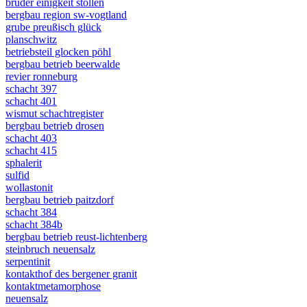
brüder einigkeit stollen
bergbau region sw-vogtland
grube preußisch glück
planschwitz
betriebsteil glocken pöhl
bergbau betrieb beerwalde
revier ronneburg
schacht 397
schacht 401
wismut schachtregister
bergbau betrieb drosen
schacht 403
schacht 415
sphalerit
sulfid
wollastonit
bergbau betrieb paitzdorf
schacht 384
schacht 384b
bergbau betrieb reust-lichtenberg
steinbruch neuensalz
serpentinit
kontakthof des bergener granit
kontaktmetamorphose
neuensalz