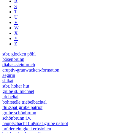
R
S
T
U
V
W
X
Y
Z
stbr. glocken pöhl
bösenbrunn
diabas-steinbruch
eruptiv-grauwacken-formation
aegirin
silikat
stbr. hoher hut
grube st. michael
triebeltal
bohrstelle triebelbachtal
flußspat-grube patriot
grube schönbrunn
schönbrunn i.v.
hauptschacht flußspat-grube patriot
brüder einigkeit erbstollen