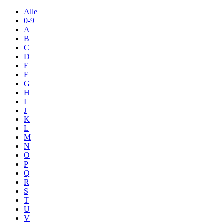
Alle
0-9
A
B
C
D
E
F
G
H
I
J
K
L
M
N
O
P
Q
R
S
T
U
V