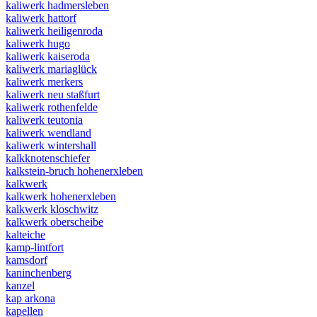
kaliwerk hadmersleben
kaliwerk hattorf
kaliwerk heiligenroda
kaliwerk hugo
kaliwerk kaiseroda
kaliwerk mariaglück
kaliwerk merkers
kaliwerk neu staßfurt
kaliwerk rothenfelde
kaliwerk teutonia
kaliwerk wendland
kaliwerk wintershall
kalkknotenschiefer
kalkstein-bruch hohenerxleben
kalkwerk
kalkwerk hohenerxleben
kalkwerk kloschwitz
kalkwerk oberscheibe
kalteiche
kamp-lintfort
kamsdorf
kaninchenberg
kanzel
kap arkona
kapellen