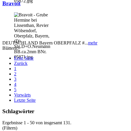
Bravoit
DEUTSCHLAND Bayern OBERPFALZ #...
mehr
Blättern:
Erste Seite
Zurück
1
2
3
4
5
Vorwärts
Letzte Seite
Schlagwörter
Ergebnisse 1 - 50 von insgesamt 131.
(Filtern)