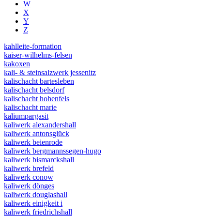
W
X
Y
Z
kahlleite-formation
kaiser-wilhelms-felsen
kakoxen
kali- & steinsalzwerk jessenitz
kalischacht bartesleben
kalischacht belsdorf
kalischacht hohenfels
kalischacht marie
kaliumpargasit
kaliwerk alexandershall
kaliwerk antonsglück
kaliwerk beienrode
kaliwerk bergmannssegen-hugo
kaliwerk bismarckshall
kaliwerk brefeld
kaliwerk conow
kaliwerk dönges
kaliwerk douglashall
kaliwerk einigkeit i
kaliwerk friedrichshall