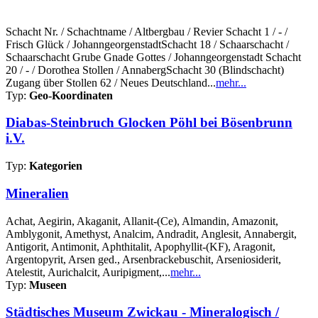
Schacht Nr. / Schachtname / Altbergbau / Revier Schacht 1 / - /
Frisch Glück / JohanngeorgenstadtSchacht 18 / Schaarschacht /
Schaarschacht Grube Gnade Gottes / Johanngeorgenstadt Schacht
20 / - / Dorothea Stollen / AnnabergSchacht 30 (Blindschacht)
Zugang über Stollen 62 / Neues Deutschland...
mehr...
Typ:
Geo-Koordinaten
Diabas-Steinbruch Glocken Pöhl bei Bösenbrunn
i.V.
Typ:
Kategorien
Mineralien
Achat, Aegirin, Akaganit, Allanit-(Ce), Almandin, Amazonit,
Amblygonit, Amethyst, Analcim, Andradit, Anglesit, Annabergit,
Antigorit, Antimonit, Aphthitalit, Apophyllit-(KF), Aragonit,
Argentopyrit, Arsen ged., Arsenbrackebuschit, Arseniosiderit,
Atelestit, Aurichalcit, Auripigment,...
mehr...
Typ:
Museen
Städtisches Museum Zwickau - Mineralogisch /