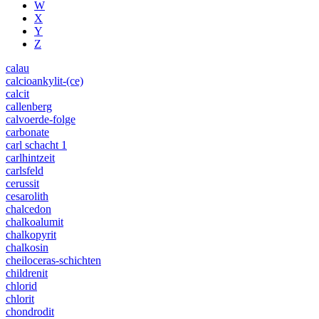
W
X
Y
Z
calau
calcioankylit-(ce)
calcit
callenberg
calvoerde-folge
carbonate
carl schacht 1
carlhintzeit
carlsfeld
cerussit
cesarolith
chalcedon
chalkoalumit
chalkopyrit
chalkosin
cheiloceras-schichten
childrenit
chlorid
chlorit
chondrodit