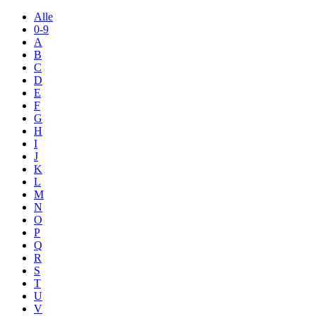
Alle
0-9
A
B
C
D
E
F
G
H
I
J
K
L
M
N
O
P
Q
R
S
T
U
V