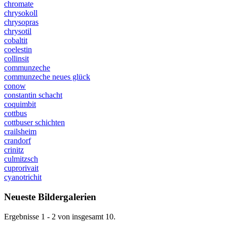
chromate
chrysokoll
chrysopras
chrysotil
cobaltit
coelestin
collinsit
communzeche
communzeche neues glück
conow
constantin schacht
coquimbit
cottbus
cottbuser schichten
crailsheim
crandorf
crinitz
culmitzsch
cuprorivait
cyanotrichit
Neueste Bildergalerien
Ergebnisse 1 - 2 von insgesamt 10.