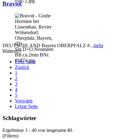
Bravoit
DEUTSCHLAND Bayern OBERPFALZ #...
mehr
Blättern:
Erste Seite
Zurück
1
2
3
4
5
Vorwärts
Letzte Seite
Schlagwörter
Ergebnisse 1 - 40 von insgesamt 40.
(Filtern)