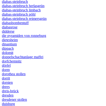
diabas-steinbruch
diabas-steinbruch herlasgrün
diabas-steinbruch limbach
diabas-steinbruch pöhl
diabas-steinbruch reimersgrün
diabasbombentuff
diabasrose
didderse
die pyramiden von ronneburg
dietesheim
dinantium
dippach
dolomit
doppelschachtanlage maffei
dorfchemnitz
dörfel
dorm
dorothea stollen
dorrit
dorsten
drees
dreis-brück
dresden
dresdener stollen
duisburg