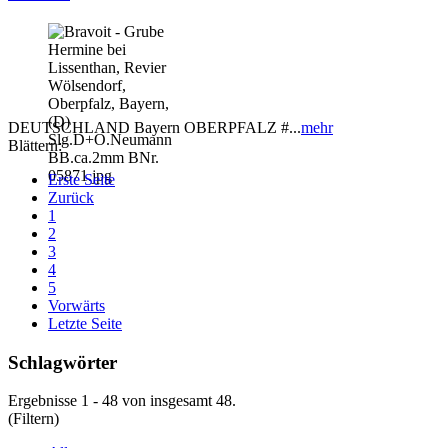
DEUTSCHLAND Bayern OBERPFALZ #...
mehr
Blättern:
Erste Seite
Zurück
1
2
3
4
5
Vorwärts
Letzte Seite
Schlagwörter
Ergebnisse 1 - 48 von insgesamt 48.
(Filtern)