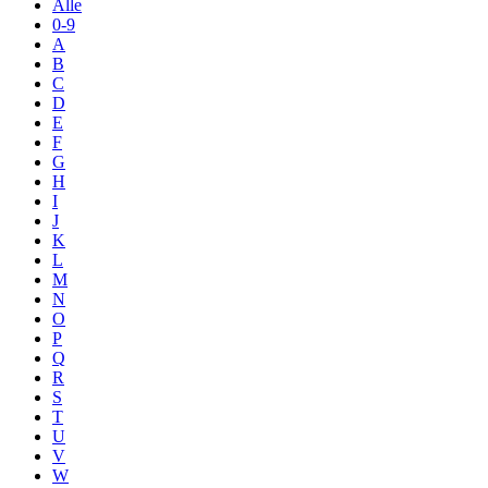
Alle
0-9
A
B
C
D
E
F
G
H
I
J
K
L
M
N
O
P
Q
R
S
T
U
V
W