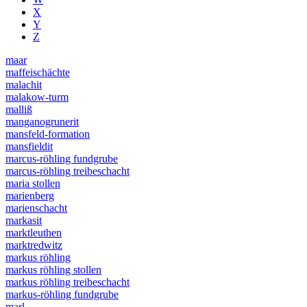
X
Y
Z
maar
maffeischächte
malachit
malakow-turm
malliß
manganogrunerit
mansfeld-formation
mansfieldit
marcus-röhling fundgrube
marcus-röhling treibeschacht
maria stollen
marienberg
marienschacht
markasit
marktleuthen
marktredwitz
markus röhling
markus röhling stollen
markus röhling treibeschacht
markus-röhling fundgrube
marl