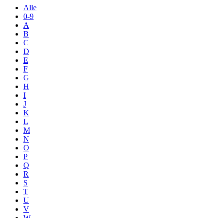
Alle
0-9
A
B
C
D
E
F
G
H
I
J
K
L
M
N
O
P
Q
R
S
T
U
V
W