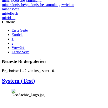
mineralogische sammlung
mineralogische/geologische sammlung zwickau
minnesotait
mistelbach
mitridatit
Blättern:
Erste Seite
Zurück
1
2
Vorwärts
Letzte Seite
Neueste Bildergalerien
Ergebnisse 1 - 2 von insgesamt 10.
System (Test)