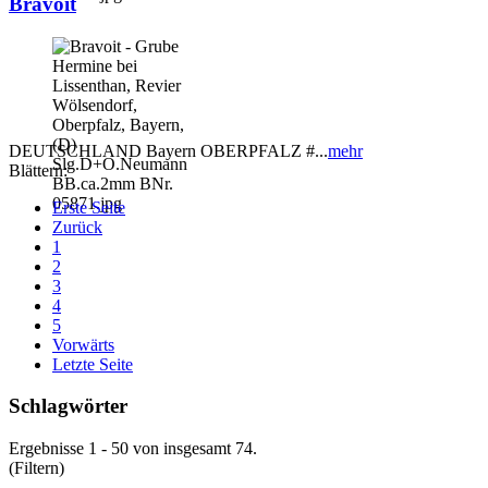
Bravoit
DEUTSCHLAND Bayern OBERPFALZ #...
mehr
Blättern:
Erste Seite
Zurück
1
2
3
4
5
Vorwärts
Letzte Seite
Schlagwörter
Ergebnisse 1 - 50 von insgesamt 74.
(Filtern)