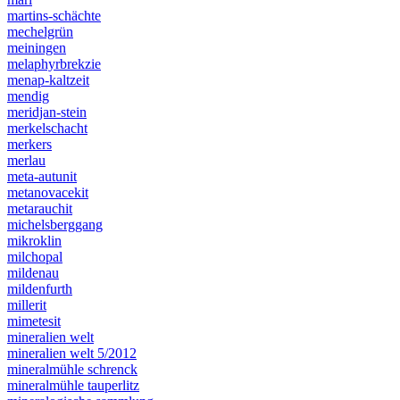
martins-schächte
mechelgrün
meiningen
melaphyrbrekzie
menap-kaltzeit
mendig
meridjan-stein
merkelschacht
merkers
merlau
meta-autunit
metanovacekit
metarauchit
michelsberggang
mikroklin
milchopal
mildenau
mildenfurth
millerit
mimetesit
mineralien welt
mineralien welt 5/2012
mineralmühle schrenck
mineralmühle tauperlitz