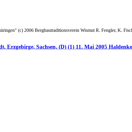
 (c) 2006 Bergbautraditionsverein Wismut R. Fengler, K. Fische
, Erzgebirge, Sachsen, (D) (1) 11. Mai 2005 Haldenk