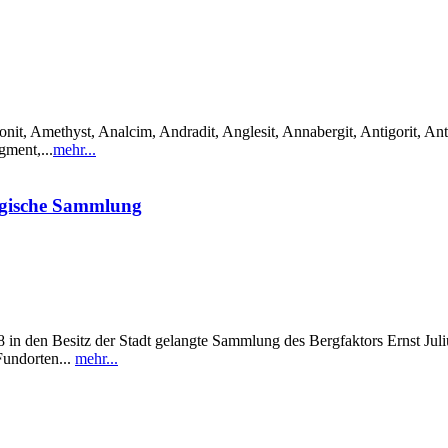
it, Amethyst, Analcim, Andradit, Anglesit, Annabergit, Antigorit, Anti
gment,...
mehr...
ogische Sammlung
in den Besitz der Stadt gelangte Sammlung des Bergfaktors Ernst Julius
Fundorten...
mehr...