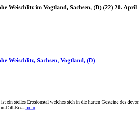
he Weischlitz im Vogtland, Sachsen, (D) (22) 20. April
he Weischlitz, Sachsen, Vogtland, (D)
st ein steiles Erosionstal welches sich in die harten Gesteine des devo
n-Dill-Erz...
mehr