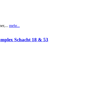
r,...
mehr...
omplex Schacht 18 & 53