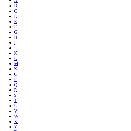
A
B
C
D
E
F
G
H
I
J
K
L
M
N
O
P
Q
R
S
T
U
V
W
X
Y