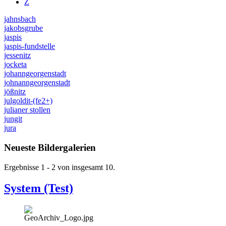
Z
jahnsbach
jakobsgrube
jaspis
jaspis-fundstelle
jessenitz
jocketa
johanngeorgenstadt
johnanngeorgenstadt
jößnitz
julgoldit-(fe2+)
julianer stollen
jungit
jura
Neueste Bildergalerien
Ergebnisse 1 - 2 von insgesamt 10.
System (Test)