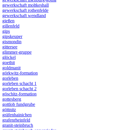
gewerkschaft moltkeshall
gewerkschaft rothenfelde
gewerkschaft wendland
gießen
gillenfeld
gips
gipskeuper
gismondin
gittersee
glimmer-gruppe
glöckel
goethit
goldmanit
görkwitz-formation
gorleben
gorleben schacht 1
gorleben schacht 2
göschitz-formation
gottesberg
gottlob fundgrube
göttnitz
gräfenhainichen
grafenrheinfeld
granit-steinbruch