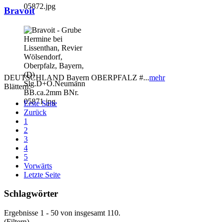
Bravoit
DEUTSCHLAND Bayern OBERPFALZ #...
mehr
Blättern:
Erste Seite
Zurück
1
2
3
4
5
Vorwärts
Letzte Seite
Schlagwörter
Ergebnisse 1 - 50 von insgesamt 110.
(Filtern)