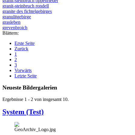
granit-steinbruch oppenrieder
granit-steinbruch rondell
granite des fichtelgebirges
granulitgebirge
grasleben
grevenbroich
Blättern:
Erste Seite
Zurück
1
2
3
Vorwärts
Letzte Seite
Neueste Bildergalerien
Ergebnisse 1 - 2 von insgesamt 10.
System (Test)