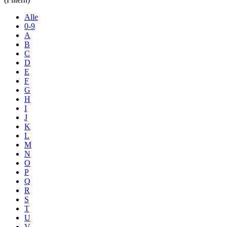
Alle
0-9
A
B
C
D
E
F
G
H
I
J
K
L
M
N
O
P
Q
R
S
T
U
V