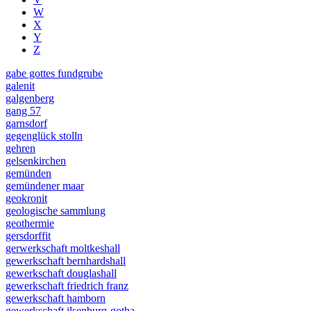
W
X
Y
Z
gabe gottes fundgrube
galenit
galgenberg
gang 57
garnsdorf
gegenglück stolln
gehren
gelsenkirchen
gemünden
gemündener maar
geokronit
geologische sammlung
geothermie
gersdorffit
gerwerkschaft moltkeshall
gewerkschaft bernhardshall
gewerkschaft douglashall
gewerkschaft friedrich franz
gewerkschaft hamborn
gewerkschaft ilsenburg-gotha