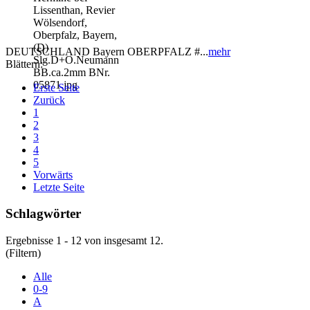
DEUTSCHLAND Bayern OBERPFALZ #...
mehr
Blättern:
Erste Seite
Zurück
1
2
3
4
5
Vorwärts
Letzte Seite
Schlagwörter
Ergebnisse 1 - 12 von insgesamt 12.
(Filtern)
Alle
0-9
A