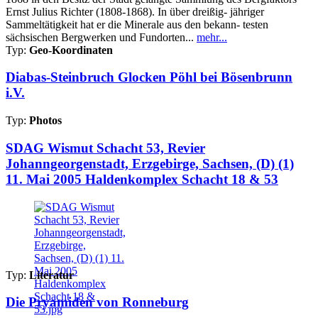
Ernst Julius Richter (1808-1868). In über dreißig- jähriger
Sammeltätigkeit hat er die Minerale aus den bekann- testen
sächsischen Bergwerken und Fundorten...
mehr...
Typ:
Geo-Koordinaten
Diabas-Steinbruch Glocken Pöhl bei Bösenbrunn
i.V.
Typ:
Photos
SDAG Wismut Schacht 53, Revier
Johanngeorgenstadt, Erzgebirge, Sachsen, (D) (1)
11. Mai 2005 Haldenkomplex Schacht 18 & 53
Typ:
Literatur
Die Pryamiden von Ronneburg