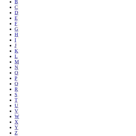
B
C
D
E
F
G
H
I
J
K
L
M
N
O
P
Q
R
S
T
U
V
W
X
Y
Z