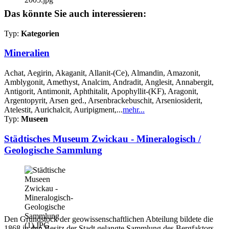
Das könnte Sie auch interessieren:
Typ:
Kategorien
Mineralien
Achat, Aegirin, Akaganit, Allanit-(Ce), Almandin, Amazonit,
Amblygonit, Amethyst, Analcim, Andradit, Anglesit, Annabergit,
Antigorit, Antimonit, Aphthitalit, Apophyllit-(KF), Aragonit,
Argentopyrit, Arsen ged., Arsenbrackebuschit, Arseniosiderit,
Atelestit, Aurichalcit, Auripigment,...
mehr...
Typ:
Museen
Städtisches Museum Zwickau - Mineralogisch /
Geologische Sammlung
Den Grundstock der geowissenschaftlichen Abteilung bildete die
1868 in den Besitz der Stadt gelangte Sammlung des Bergfaktors