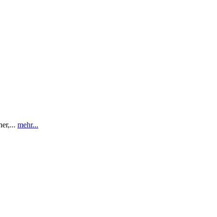
r,...
mehr...