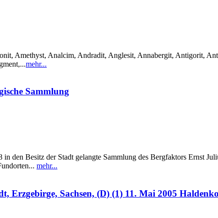
it, Amethyst, Analcim, Andradit, Anglesit, Annabergit, Antigorit, Anti
gment,...
mehr...
ogische Sammlung
in den Besitz der Stadt gelangte Sammlung des Bergfaktors Ernst Julius
Fundorten...
mehr...
, Erzgebirge, Sachsen, (D) (1) 11. Mai 2005 Haldenk