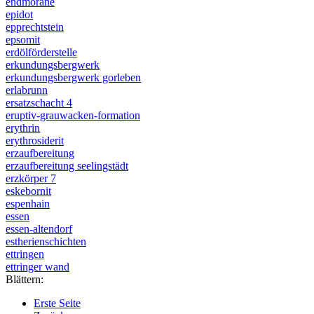
endmoräne
epidot
epprechtstein
epsomit
erdölförderstelle
erkundungsbergwerk
erkundungsbergwerk gorleben
erlabrunn
ersatzschacht 4
eruptiv-grauwacken-formation
erythrin
erythrosiderit
erzaufbereitung
erzaufbereitung seelingstädt
erzkörper 7
eskebornit
espenhain
essen
essen-altendorf
estherienschichten
ettringen
ettringer wand
Blättern:
Erste Seite