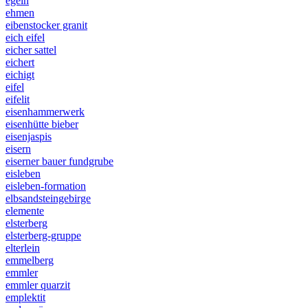
egeln
ehmen
eibenstocker granit
eich eifel
eicher sattel
eichert
eichigt
eifel
eifelit
eisenhammerwerk
eisenhütte bieber
eisenjaspis
eisern
eiserner bauer fundgrube
eisleben
eisleben-formation
elbsandsteingebirge
elemente
elsterberg
elsterberg-gruppe
elterlein
emmelberg
emmler
emmler quarzit
emplektit