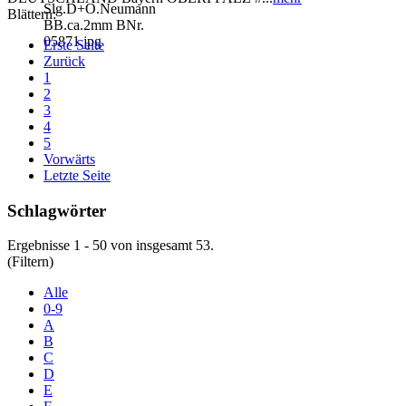
Blättern:
Erste Seite
Zurück
1
2
3
4
5
Vorwärts
Letzte Seite
Schlagwörter
Ergebnisse 1 - 50 von insgesamt 53.
(Filtern)
Alle
0-9
A
B
C
D
E