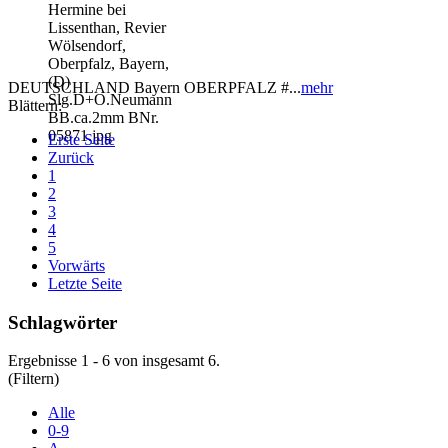
DEUTSCHLAND Bayern OBERPFALZ #...
mehr
Blättern:
Erste Seite
Zurück
1
2
3
4
5
Vorwärts
Letzte Seite
Schlagwörter
Ergebnisse 1 - 6 von insgesamt 6.
(Filtern)
Alle
0-9