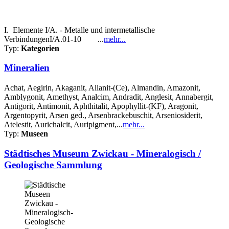
I. Elemente I/A. - Metalle und intermetallische
VerbindungenI/A.01-10 ...
mehr...
Typ:
Kategorien
Mineralien
Achat, Aegirin, Akaganit, Allanit-(Ce), Almandin, Amazonit,
Amblygonit, Amethyst, Analcim, Andradit, Anglesit, Annabergit,
Antigorit, Antimonit, Aphthitalit, Apophyllit-(KF), Aragonit,
Argentopyrit, Arsen ged., Arsenbrackebuschit, Arseniosiderit,
Atelestit, Aurichalcit, Auripigment,...
mehr...
Typ:
Museen
Städtisches Museum Zwickau - Mineralogisch /
Geologische Sammlung