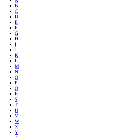
A
B
C
D
E
F
G
H
I
J
K
L
M
N
O
P
Q
R
S
T
U
V
W
X
Y