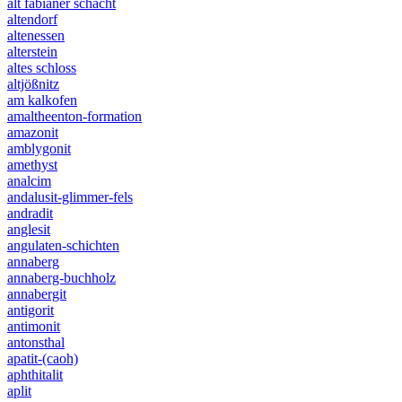
alt fabianer schacht
altendorf
altenessen
alterstein
altes schloss
altjößnitz
am kalkofen
amaltheenton-formation
amazonit
amblygonit
amethyst
analcim
andalusit-glimmer-fels
andradit
anglesit
angulaten-schichten
annaberg
annaberg-buchholz
annabergit
antigorit
antimonit
antonsthal
apatit-(caoh)
aphthitalit
aplit