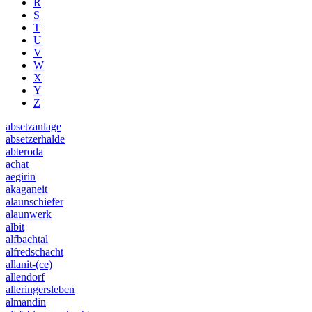
R
S
T
U
V
W
X
Y
Z
absetzanlage
absetzerhalde
abteroda
achat
aegirin
akaganeit
alaunschiefer
alaunwerk
albit
alfbachtal
alfredschacht
allanit-(ce)
allendorf
alleringersleben
almandin