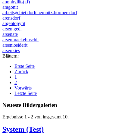
apophyllit-(kf)
aragonit
arbeitsgebiet dorfchemnitz-hormersdorf
arensdorf
argentopyrit
arsen ged.
arsenate
arsenbrackebuschit
arseniosiderit
arsenkies
Blättern:
Erste Seite
Zurück
1
2
Vorwärts
Letzte Seite
Neueste Bildergalerien
Ergebnisse 1 - 2 von insgesamt 10.
System (Test)