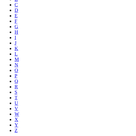
C
D
E
F
G
H
I
J
K
L
M
N
O
P
Q
R
S
T
U
V
W
X
Y
Z