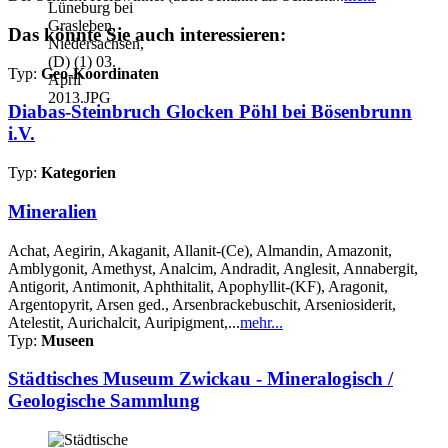
Das könnte Sie auch interessieren:
Typ:
Geo-Koordinaten
Diabas-Steinbruch Glocken Pöhl bei Bösenbrunn
i.V.
Typ:
Kategorien
Mineralien
Achat, Aegirin, Akaganit, Allanit-(Ce), Almandin, Amazonit,
Amblygonit, Amethyst, Analcim, Andradit, Anglesit, Annabergit,
Antigorit, Antimonit, Aphthitalit, Apophyllit-(KF), Aragonit,
Argentopyrit, Arsen ged., Arsenbrackebuschit, Arseniosiderit,
Atelestit, Aurichalcit, Auripigment,...
mehr...
Typ:
Museen
Städtisches Museum Zwickau - Mineralogisch /
Geologische Sammlung