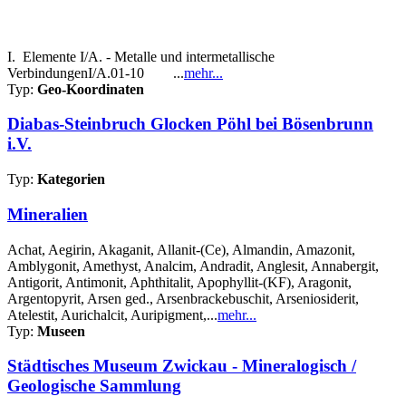
I. Elemente I/A. - Metalle und intermetallische
VerbindungenI/A.01-10 ...
mehr...
Typ:
Geo-Koordinaten
Diabas-Steinbruch Glocken Pöhl bei Bösenbrunn
i.V.
Typ:
Kategorien
Mineralien
Achat, Aegirin, Akaganit, Allanit-(Ce), Almandin, Amazonit,
Amblygonit, Amethyst, Analcim, Andradit, Anglesit, Annabergit,
Antigorit, Antimonit, Aphthitalit, Apophyllit-(KF), Aragonit,
Argentopyrit, Arsen ged., Arsenbrackebuschit, Arseniosiderit,
Atelestit, Aurichalcit, Auripigment,...
mehr...
Typ:
Museen
Städtisches Museum Zwickau - Mineralogisch /
Geologische Sammlung