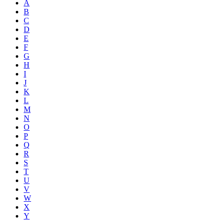
A
B
C
D
E
F
G
H
I
J
K
L
M
N
O
P
Q
R
S
T
U
V
W
X
Y