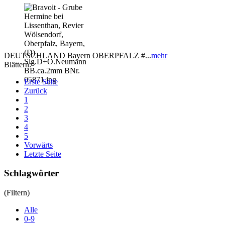
DEUTSCHLAND Bayern OBERPFALZ #...
mehr
Blättern:
Erste Seite
Zurück
1
2
3
4
5
Vorwärts
Letzte Seite
Schlagwörter
(Filtern)
Alle
0-9