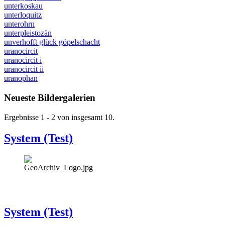
unterkoskau
unterloquitz
unterohrn
unterpleistozän
unverhofft glück göpelschacht
uranocircit
uranocircit i
uranocircit ii
uranophan
Neueste Bildergalerien
Ergebnisse 1 - 2 von insgesamt 10.
System (Test)
System (Test)