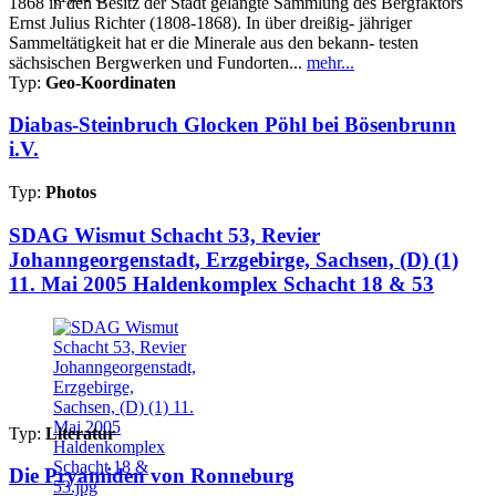
1868 in den Besitz der Stadt gelangte Sammlung des Bergfaktors
Ernst Julius Richter (1808-1868). In über dreißig- jähriger
Sammeltätigkeit hat er die Minerale aus den bekann- testen
sächsischen Bergwerken und Fundorten...
mehr...
Typ:
Geo-Koordinaten
Diabas-Steinbruch Glocken Pöhl bei Bösenbrunn
i.V.
Typ:
Photos
SDAG Wismut Schacht 53, Revier
Johanngeorgenstadt, Erzgebirge, Sachsen, (D) (1)
11. Mai 2005 Haldenkomplex Schacht 18 & 53
Typ:
Literatur
Die Pryamiden von Ronneburg