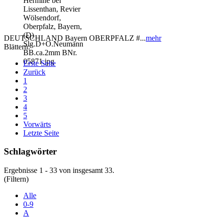
DEUTSCHLAND Bayern OBERPFALZ #...
mehr
Blättern:
Erste Seite
Zurück
1
2
3
4
5
Vorwärts
Letzte Seite
Schlagwörter
Ergebnisse 1 - 33 von insgesamt 33.
(Filtern)
Alle
0-9
A