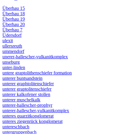
Überhau 15
Überhau 18
Überhau 19
Überhau 20
Überhau 7
Üdersdorf
ulexit
ullersreuth
ummendorf
unerer-hallescher-vulkanitkomplex
unseburg
unter-linden
untere graptolithenschiefer formation
unterer buntsandstein
unterer graphtolitenschiefer
unterer graptolitenschiefer
unterer kalkofener stollen
unterer muschelkalk
unterer-hallescher-prophyr
unterer-hallescher-vulkanitkomplex
unteres quarzitkonglomerat
unteres ziegenrück konglomerat
untereschbach
untergruppenbach