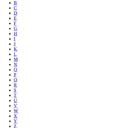
B
C
D
E
F
G
H
I
J
K
L
M
N
O
P
Q
R
S
T
U
V
W
X
Y
Z