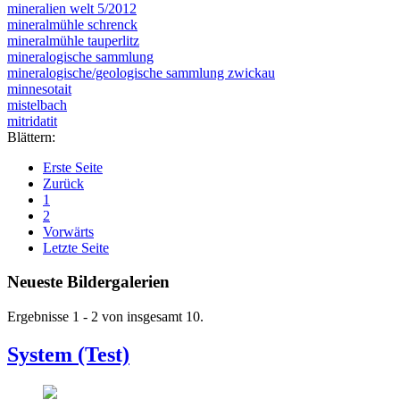
mineralien welt 5/2012
mineralmühle schrenck
mineralmühle tauperlitz
mineralogische sammlung
mineralogische/geologische sammlung zwickau
minnesotait
mistelbach
mitridatit
Blättern:
Erste Seite
Zurück
1
2
Vorwärts
Letzte Seite
Neueste Bildergalerien
Ergebnisse 1 - 2 von insgesamt 10.
System (Test)