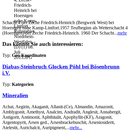
Schacht 4 der Zeche Friedrich-Heinrich (Bergwerk West) bei
Hoerstgen nahe Kamp-Lintfort.1957 Teufbeginn als Wetterschacht 4
(Hoerstgen) der Zeche Friedrich-Heinrich. 1960 Der Schacht...
mehr
Das könnte Sie auch interessieren:
Typ:
Geo-Koordinaten
Diabas-Steinbruch Glocken Pöhl bei Bösenbrunn
i.V.
Typ:
Kategorien
Mineralien
Achat, Aegirin, Akaganit, Allanit-(Ce), Almandin, Amazonit,
Amblygonit, Amethyst, Analcim, Andradit, Anglesit, Annabergit,
Antigorit, Antimonit, Aphthitalit, Apophyllit-(KF), Aragonit,
Argentopyrit, Arsen ged., Arsenbrackebuschit, Arseniosiderit,
Atelestit, Aurichalcit, Auripigment,...
mehr...