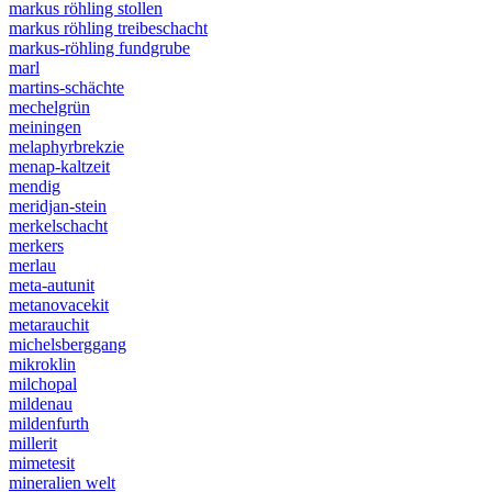
markus röhling stollen
markus röhling treibeschacht
markus-röhling fundgrube
marl
martins-schächte
mechelgrün
meiningen
melaphyrbrekzie
menap-kaltzeit
mendig
meridjan-stein
merkelschacht
merkers
merlau
meta-autunit
metanovacekit
metarauchit
michelsberggang
mikroklin
milchopal
mildenau
mildenfurth
millerit
mimetesit
mineralien welt