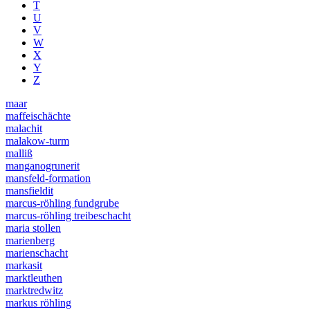
T
U
V
W
X
Y
Z
maar
maffeischächte
malachit
malakow-turm
malliß
manganogrunerit
mansfeld-formation
mansfieldit
marcus-röhling fundgrube
marcus-röhling treibeschacht
maria stollen
marienberg
marienschacht
markasit
marktleuthen
marktredwitz
markus röhling