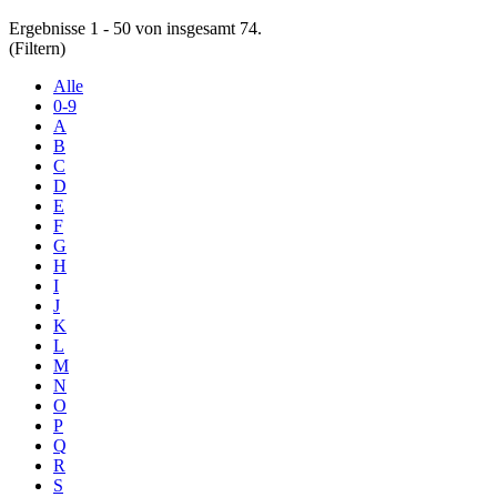
Ergebnisse 1 - 50 von insgesamt 74.
(Filtern)
Alle
0-9
A
B
C
D
E
F
G
H
I
J
K
L
M
N
O
P
Q
R
S