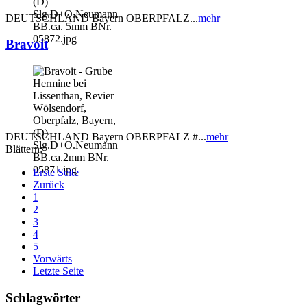
DEUTSCHLAND Bayern OBERPFALZ...
mehr
Bravoit
DEUTSCHLAND Bayern OBERPFALZ #...
mehr
Blättern:
Erste Seite
Zurück
1
2
3
4
5
Vorwärts
Letzte Seite
Schlagwörter