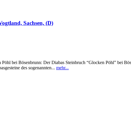
ogtland, Sachsen, (D)
i Bösenbrunn: Der Diabas Steinbruch “Glocken Pöhl” bei Bösenbru
asgesteine des sogenannten...
mehr...