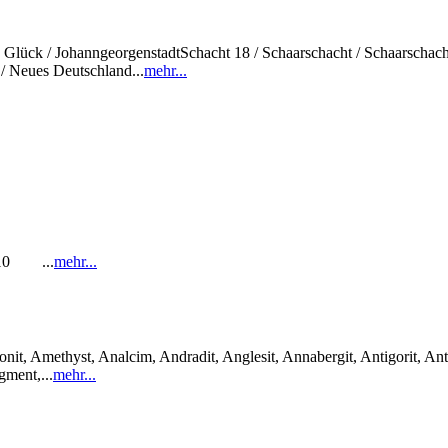
sch Glück / JohanngeorgenstadtSchacht 18 / Schaarschacht / Schaarschac
/ Neues Deutschland...
mehr...
1-10 ...
mehr...
it, Amethyst, Analcim, Andradit, Anglesit, Annabergit, Antigorit, Anti
gment,...
mehr...