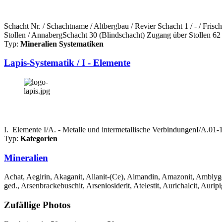
Schacht Nr. / Schachtname / Altbergbau / Revier Schacht 1 / - / Fri
Stollen / AnnabergSchacht 30 (Blindschacht) Zugang über Stollen 62 
Typ:
Mineralien Systematiken
Lapis-Systematik / I - Elemente
I. Elemente I/A. - Metalle und intermetallische VerbindungenI/A.0
Typ:
Kategorien
Mineralien
Achat, Aegirin, Akaganit, Allanit-(Ce), Almandin, Amazonit, Amblygon
ged., Arsenbrackebuschit, Arseniosiderit, Atelestit, Aurichalcit, Auripi
Zufällige Photos