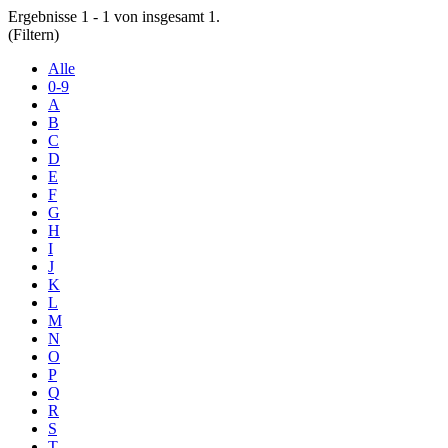
Ergebnisse 1 - 1 von insgesamt 1.
(Filtern)
Alle
0-9
A
B
C
D
E
F
G
H
I
J
K
L
M
N
O
P
Q
R
S
T