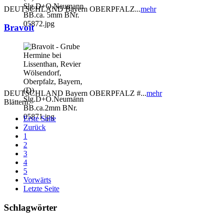
DEUTSCHLAND Bayern OBERPFALZ...
mehr
Bravoit
DEUTSCHLAND Bayern OBERPFALZ #...
mehr
Blättern:
Erste Seite
Zurück
1
2
3
4
5
Vorwärts
Letzte Seite
Schlagwörter