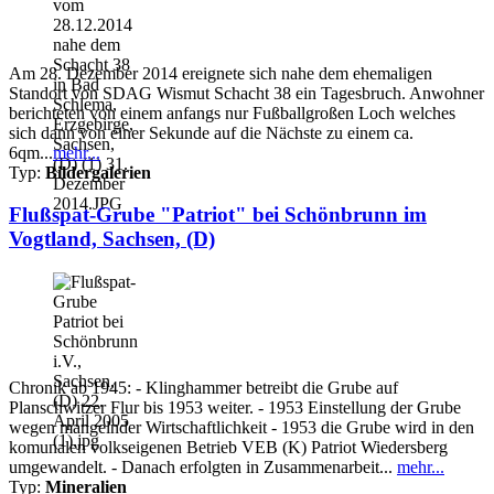
Am 28. Dezember 2014 ereignete sich nahe dem ehemaligen
Standort von SDAG Wismut Schacht 38 ein Tagesbruch. Anwohner
berichteten von einem anfangs nur Fußballgroßen Loch welches
sich dann von einer Sekunde auf die Nächste zu einem ca.
6qm...
mehr...
Typ:
Bildergalerien
Flußspat-Grube "Patriot" bei Schönbrunn im
Vogtland, Sachsen, (D)
Chronik ab 1945: - Klinghammer betreibt die Grube auf
Planschwitzer Flur bis 1953 weiter. - 1953 Einstellung der Grube
wegen mangelnder Wirtschaftlichkeit - 1953 die Grube wird in den
komunalen volkseigenen Betrieb VEB (K) Patriot Wiedersberg
umgewandelt. - Danach erfolgten in Zusammenarbeit...
mehr...
Typ:
Mineralien