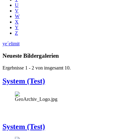
U
V
W
X
Y
Z
ye´elimit
Neueste Bildergalerien
Ergebnisse 1 - 2 von insgesamt 10.
System (Test)
System (Test)