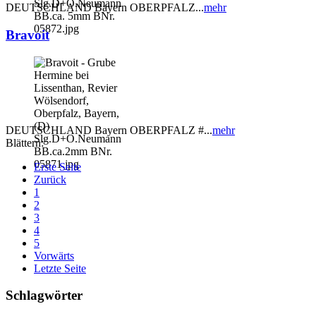
DEUTSCHLAND Bayern OBERPFALZ...
mehr
Bravoit
DEUTSCHLAND Bayern OBERPFALZ #...
mehr
Blättern:
Erste Seite
Zurück
1
2
3
4
5
Vorwärts
Letzte Seite
Schlagwörter