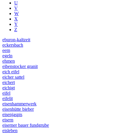
U
V
W
X
Y
Z
eburon-kaltzeit
eckersbach
eem
egeln
ehmen
eibenstocker granit
eich eifel
eicher sattel
eichert
eichigt
eifel
eifelit
eisenhammerwerk
eisenhütte bieber
eisenjaspis
eisern
eiserner bauer fundgrube
eisleben