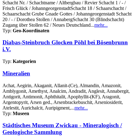
Schacht Nr. / Schachtname / Altbergbau / Revier Schacht 1 / - /
Frisch Glück / JohanngeorgenstadtSchacht 18 / Schaarschacht /
Schaarschacht Grube Gnade Gottes / Johanngeorgenstadt Schacht
20 / - / Dorothea Stollen / AnnabergSchacht 30 (Blindschacht)
Zugang über Stollen 62 / Neues Deutschland...
mehr...
Typ:
Geo-Koordinaten
Diabas-Steinbruch Glocken Pöhl bei Bösenbrunn
i.V.
Typ:
Kategorien
Mineralien
Achat, Aegirin, Akaganit, Allanit-(Ce), Almandin, Amazonit,
Amblygonit, Amethyst, Analcim, Andradit, Anglesit, Annabergit,
Antigorit, Antimonit, Aphthitalit, Apophyllit-(KF), Aragonit,
Argentopyrit, Arsen ged., Arsenbrackebuschit, Arseniosiderit,
Atelestit, Aurichalcit, Auripigment,...
mehr...
Typ:
Museen
Städtisches Museum Zwickau - Mineralogisch /
Geologische Sammlung