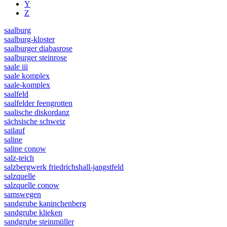
Y
Z
saalburg
saalburg-kloster
saalburger diabasrose
saalburger steinrose
saale iii
saale komplex
saale-komplex
saalfeld
saalfelder feengrotten
saalische diskordanz
sächsische schweiz
sailauf
saline
saline conow
salz-teich
salzbergwerk friedrichshall-jangstfeld
salzquelle
salzquelle conow
samswegen
sandgrube kaninchenberg
sandgrube klieken
sandgrube steinmüller