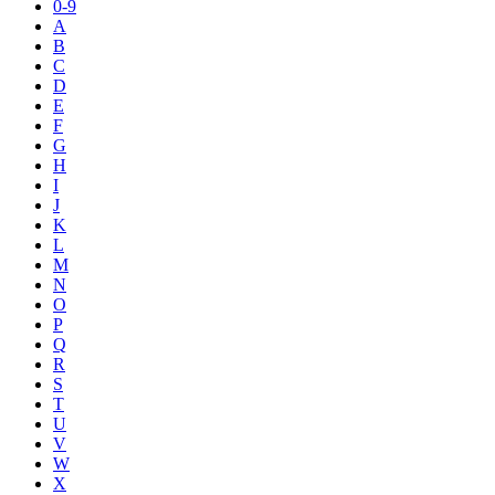
0-9
A
B
C
D
E
F
G
H
I
J
K
L
M
N
O
P
Q
R
S
T
U
V
W
X