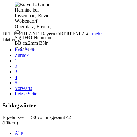
DEUTSCHLAND Bayern OBERPFALZ #...
mehr
Blättern:
Erste Seite
Zurück
1
2
3
4
5
Vorwärts
Letzte Seite
Schlagwörter
Ergebnisse 1 - 50 von insgesamt 421.
(Filtern)
Alle