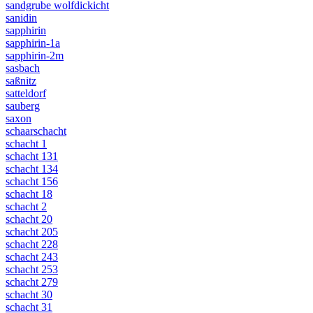
sandgrube wolfdickicht
sanidin
sapphirin
sapphirin-1a
sapphirin-2m
sasbach
saßnitz
satteldorf
sauberg
saxon
schaarschacht
schacht 1
schacht 131
schacht 134
schacht 156
schacht 18
schacht 2
schacht 20
schacht 205
schacht 228
schacht 243
schacht 253
schacht 279
schacht 30
schacht 31