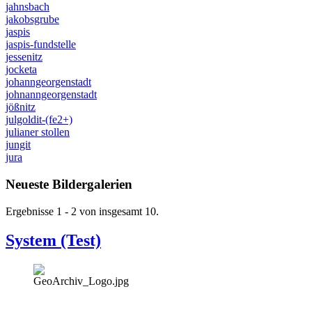
jahnsbach
jakobsgrube
jaspis
jaspis-fundstelle
jessenitz
jocketa
johanngeorgenstadt
johnanngeorgenstadt
jößnitz
julgoldit-(fe2+)
julianer stollen
jungit
jura
Neueste Bildergalerien
Ergebnisse 1 - 2 von insgesamt 10.
System (Test)