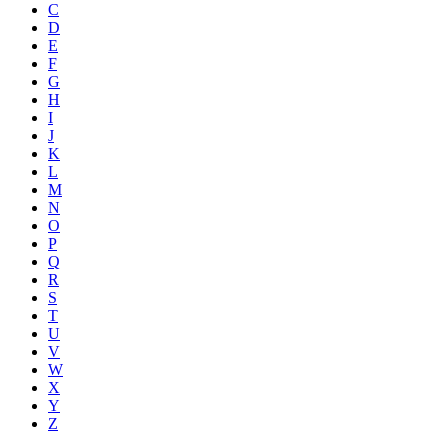
C
D
E
F
G
H
I
J
K
L
M
N
O
P
Q
R
S
T
U
V
W
X
Y
Z