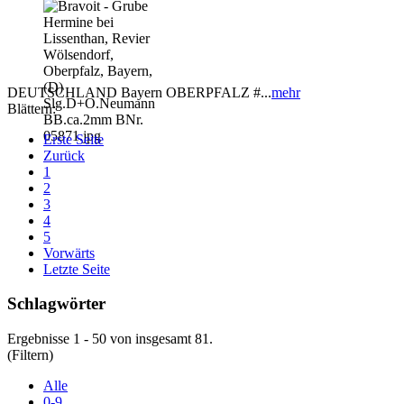
DEUTSCHLAND Bayern OBERPFALZ #...
mehr
Blättern:
Erste Seite
Zurück
1
2
3
4
5
Vorwärts
Letzte Seite
Schlagwörter
Ergebnisse 1 - 50 von insgesamt 81.
(Filtern)
Alle
0-9