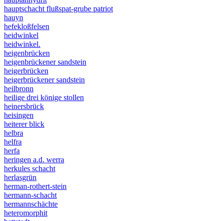
hauptschacht flußspat-grube patriot
hauyn
hefekloßfelsen
heidwinkel
heidwinkel.
heigenbrücken
heigenbrückener sandstein
heigerbrücken
heigerbrückener sandstein
heilbronn
heilige drei könige stollen
heinersbrück
heisingen
heiterer blick
helbra
helfra
herfa
heringen a.d. werra
herkules schacht
herlasgrün
herman-rothert-stein
hermann-schacht
hermannschächte
heteromorphit