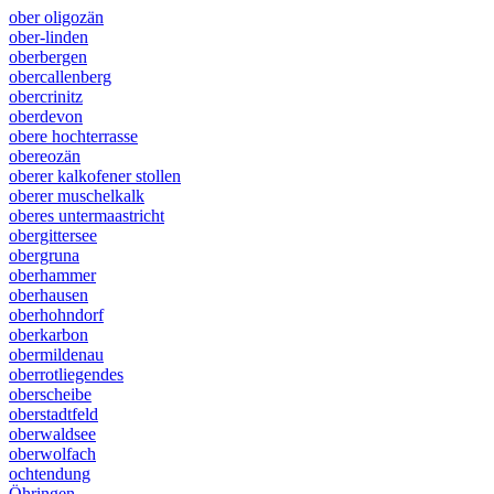
ober oligozän
ober-linden
oberbergen
obercallenberg
obercrinitz
oberdevon
obere hochterrasse
obereozän
oberer kalkofener stollen
oberer muschelkalk
oberes untermaastricht
obergittersee
obergruna
oberhammer
oberhausen
oberhohndorf
oberkarbon
obermildenau
oberrotliegendes
oberscheibe
oberstadtfeld
oberwaldsee
oberwolfach
ochtendung
Öhringen