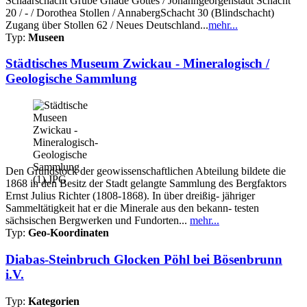
Schaarschacht Grube Gnade Gottes / Johanngeorgenstadt Schacht
20 / - / Dorothea Stollen / AnnabergSchacht 30 (Blindschacht)
Zugang über Stollen 62 / Neues Deutschland...
mehr...
Typ:
Museen
Städtisches Museum Zwickau - Mineralogisch /
Geologische Sammlung
Den Grundstock der geowissenschaftlichen Abteilung bildete die
1868 in den Besitz der Stadt gelangte Sammlung des Bergfaktors
Ernst Julius Richter (1808-1868). In über dreißig- jähriger
Sammeltätigkeit hat er die Minerale aus den bekann- testen
sächsischen Bergwerken und Fundorten...
mehr...
Typ:
Geo-Koordinaten
Diabas-Steinbruch Glocken Pöhl bei Bösenbrunn
i.V.
Typ:
Kategorien