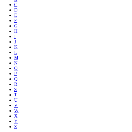
C
D
E
F
G
H
I
J
K
L
M
N
O
P
Q
R
S
T
U
V
W
X
Y
Z