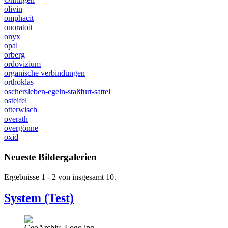
olivin
omphacit
onoratoit
onyx
opal
orberg
ordovizium
organische verbindungen
orthoklas
oschersleben-egeln-staßfurt-sattel
osteifel
otterwisch
overath
overgönne
oxid
Neueste Bildergalerien
Ergebnisse 1 - 2 von insgesamt 10.
System (Test)