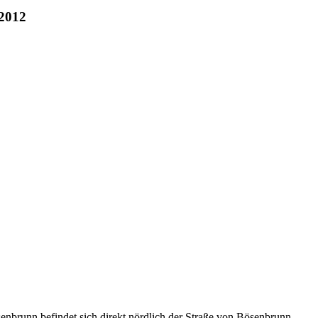
 2012
nn befindet sich direkt nördlich der Straße von Bösenbrunn