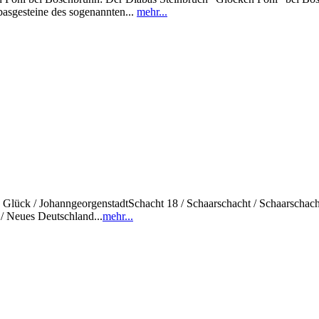
asgesteine des sogenannten...
mehr...
sch Glück / JohanngeorgenstadtSchacht 18 / Schaarschacht / Schaarschac
/ Neues Deutschland...
mehr...