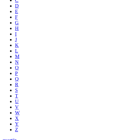
C
D
E
F
G
H
I
J
K
L
M
N
O
P
Q
R
S
T
U
V
W
X
Y
Z