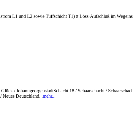
astrom L1 und L2 sowie Tuffschicht T1) # Löss-Aufschluß im Wegeinsc
sch Glück / JohanngeorgenstadtSchacht 18 / Schaarschacht / Schaarschac
/ Neues Deutschland...
mehr...