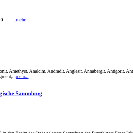
1-10 ...
mehr...
it, Amethyst, Analcim, Andradit, Anglesit, Annabergit, Antigorit, Anti
gment,...
mehr...
ogische Sammlung