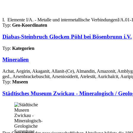
I. Elemente I/A. - Metalle und intermetallische VerbindungenI/A.0
Typ:
Geo-Koordinaten
Diabas-Steinbruch Glocken Pöhl bei Bösenbrunn i.V.
Typ:
Kategorien
Mineralien
Achat, Aegirin, Akaganit, Allanit-(Ce), Almandin, Amazonit, Amblygon
ged., Arsenbrackebuschit, Arseniosiderit, Atelestit, Aurichalcit, Auripi
Typ:
Museen
Städtisches Museum Zwickau - Mineralogisch / Geol