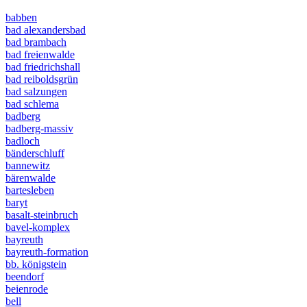
babben
bad alexandersbad
bad brambach
bad freienwalde
bad friedrichshall
bad reiboldsgrün
bad salzungen
bad schlema
badberg
badberg-massiv
badloch
bänderschluff
bannewitz
bärenwalde
bartesleben
baryt
basalt-steinbruch
bavel-komplex
bayreuth
bayreuth-formation
bb. königstein
beendorf
beienrode
bell