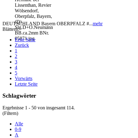
DEUTSCHLAND Bayern OBERPFALZ #...
mehr
Blättern:
Erste Seite
Zurück
1
2
3
4
5
Vorwärts
Letzte Seite
Schlagwörter
Ergebnisse 1 - 50 von insgesamt 114.
(Filtern)
Alle
0-9
A