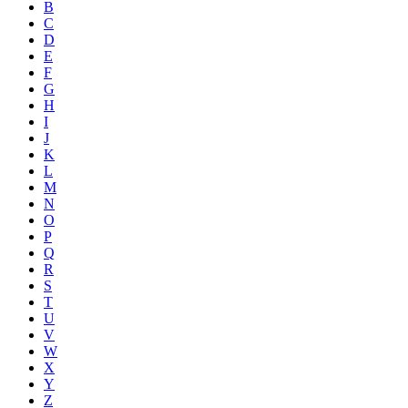
B
C
D
E
F
G
H
I
J
K
L
M
N
O
P
Q
R
S
T
U
V
W
X
Y
Z