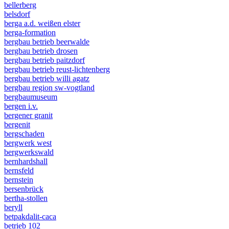
bellerberg
belsdorf
berga a.d. weißen elster
berga-formation
bergbau betrieb beerwalde
bergbau betrieb drosen
bergbau betrieb paitzdorf
bergbau betrieb reust-lichtenberg
bergbau betrieb willi agatz
bergbau region sw-vogtland
bergbaumuseum
bergen i.v.
bergener granit
bergenit
bergschaden
bergwerk west
bergwerkswald
bernhardshall
bernsfeld
bernstein
bersenbrück
bertha-stollen
beryll
betpakdalit-caca
betrieb 102