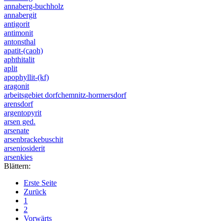
annaberg-buchholz
annabergit
antigorit
antimonit
antonsthal
apatit-(caoh)
aphthitalit
aplit
apophyllit-(kf)
aragonit
arbeitsgebiet dorfchemnitz-hormersdorf
arensdorf
argentopyrit
arsen ged.
arsenate
arsenbrackebuschit
arseniosiderit
arsenkies
Blättern:
Erste Seite
Zurück
1
2
Vorwärts