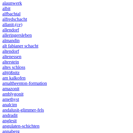
alaunwerk
albit
alfbachtal
alfredschacht
allanit-(ce)
allendorf
alleringersleben
almandin
alt fabianer schacht
altendorf
altenessen
alterstein
altes schloss
altjößnitz
am kalkofen
amaltheenton-formation
amazonit
amblygonit
amethyst
analcim
andalusit-glimmer-fels
andradit
anglesit
angulaten-schichten
annaberg