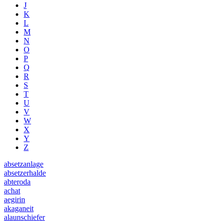
J
K
L
M
N
O
P
Q
R
S
T
U
V
W
X
Y
Z
absetzanlage
absetzerhalde
abteroda
achat
aegirin
akaganeit
alaunschiefer