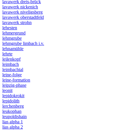
lavawerk dreis-brück
lavawerk nickenich
lavawerk niveligsberg
lavawerk oberstadtfeld
lavawerk strohn
lehesten
lehmergrund
lehmgrube
lehmgrube limbach i.v.
lehnamühle
lehrte
leilenkopf
leimbach
leimbachtal
leine-folge
leine-formation
leipzig-phase
leonit
lepidokrokit
lepidolith
lerchenberg
leukophan
leupoldishain
lias alpha 1
lias alpha 2