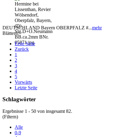
DEUTSCHLAND Bayern OBERPFALZ #...
mehr
Blättern:
Erste Seite
Zurück
1
2
3
4
5
Vorwärts
Letzte Seite
Schlagwörter
Ergebnisse 1 - 50 von insgesamt 82.
(Filtern)
Alle
0-9