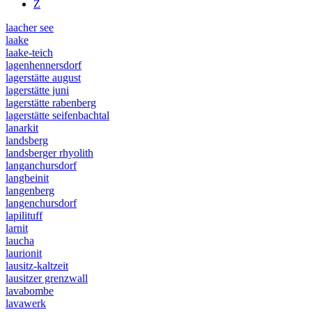
Z
laacher see
laake
laake-teich
lagenhennersdorf
lagerstätte august
lagerstätte juni
lagerstätte rabenberg
lagerstätte seifenbachtal
lanarkit
landsberg
landsberger rhyolith
langanchursdorf
langbeinit
langenberg
langenchursdorf
lapilituff
larnit
laucha
laurionit
lausitz-kaltzeit
lausitzer grenzwall
lavabombe
lavawerk