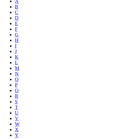
A
B
C
D
E
F
G
H
I
J
K
L
M
N
O
P
Q
R
S
T
U
V
W
X
Y