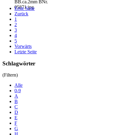
Erste Seite
Zurück
1
2
3
4
5
Vorwärts
Letzte Seite
Schlagwörter
(Filtern)
Alle
0-9
A
B
C
D
E
F
G
H