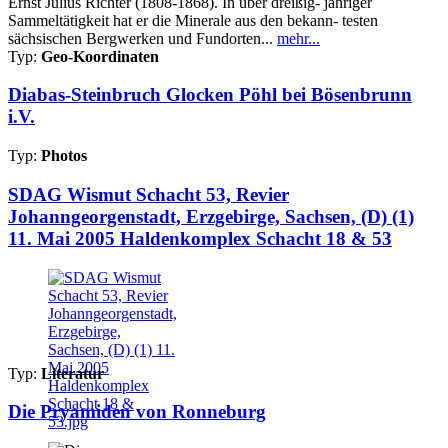
Ernst Julius Richter (1808-1868). In über dreißig- jähriger
Sammeltätigkeit hat er die Minerale aus den bekann- testen
sächsischen Bergwerken und Fundorten...
mehr...
Typ:
Geo-Koordinaten
Diabas-Steinbruch Glocken Pöhl bei Bösenbrunn
i.V.
Typ:
Photos
SDAG Wismut Schacht 53, Revier
Johanngeorgenstadt, Erzgebirge, Sachsen, (D) (1)
11. Mai 2005 Haldenkomplex Schacht 18 & 53
Typ:
Literatur
Die Pryamiden von Ronneburg