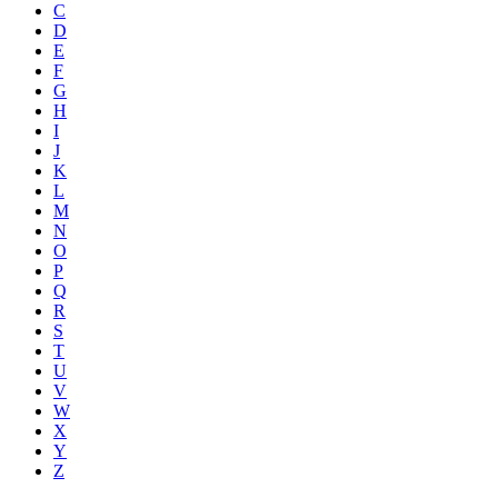
C
D
E
F
G
H
I
J
K
L
M
N
O
P
Q
R
S
T
U
V
W
X
Y
Z