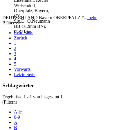
DEUTSCHLAND Bayern OBERPFALZ #...
mehr
Blättern:
Erste Seite
Zurück
1
2
3
4
5
Vorwärts
Letzte Seite
Schlagwörter
Ergebnisse 1 - 1 von insgesamt 1.
(Filtern)
Alle
0-9
A
B