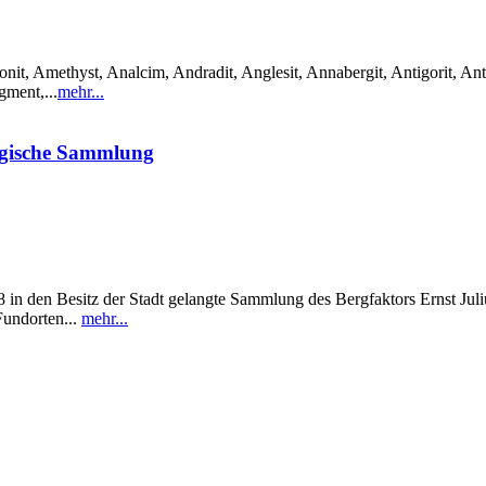
it, Amethyst, Analcim, Andradit, Anglesit, Annabergit, Antigorit, Anti
gment,...
mehr...
ogische Sammlung
in den Besitz der Stadt gelangte Sammlung des Bergfaktors Ernst Julius
Fundorten...
mehr...