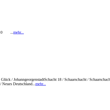
1-10 ...
mehr...
sch Glück / JohanngeorgenstadtSchacht 18 / Schaarschacht / Schaarschac
/ Neues Deutschland...
mehr...