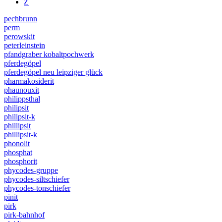
Z
pechbrunn
perm
perowskit
peterleinstein
pfandgraber kobaltpochwerk
pferdegöpel
pferdegöpel neu leipziger glück
pharmakosiderit
phaunouxit
philippsthal
philipsit
philipsit-k
phillipsit
phillipsit-k
phonolit
phosphat
phosphorit
phycodes-gruppe
phycodes-siltschiefer
phycodes-tonschiefer
pinit
pirk
pirk-bahnhof