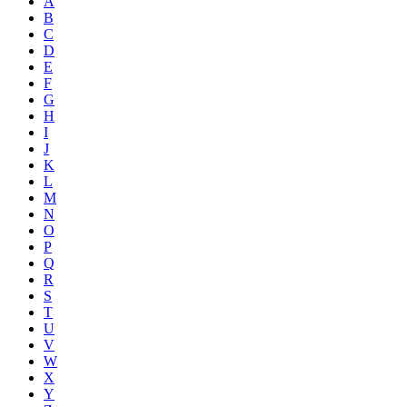
A
B
C
D
E
F
G
H
I
J
K
L
M
N
O
P
Q
R
S
T
U
V
W
X
Y