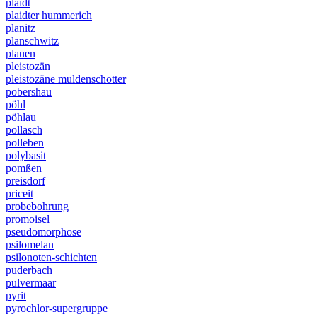
plaidt
plaidter hummerich
planitz
planschwitz
plauen
pleistozän
pleistozäne muldenschotter
pobershau
pöhl
pöhlau
pollasch
polleben
polybasit
pomßen
preisdorf
priceit
probebohrung
promoisel
pseudomorphose
psilomelan
psilonoten-schichten
puderbach
pulvermaar
pyrit
pyrochlor-supergruppe