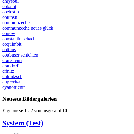
chrysotil
cobaltit
coelestin
collinsit
communzeche
communzeche neues glück
conow
constantin schacht
coquimbit
cottbus
cottbuser schichten
crailsheim
crandorf
crinitz
culmitzsch
cuprorivait
cyanotrichit
Neueste Bildergalerien
Ergebnisse 1 - 2 von insgesamt 10.
System (Test)