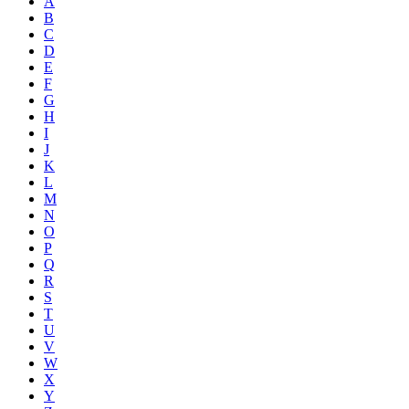
A
B
C
D
E
F
G
H
I
J
K
L
M
N
O
P
Q
R
S
T
U
V
W
X
Y