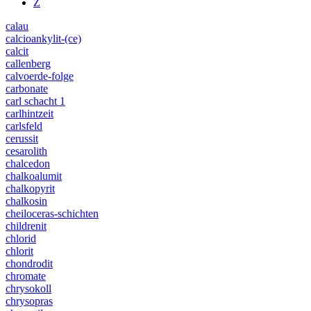
Z
calau
calcioankylit-(ce)
calcit
callenberg
calvoerde-folge
carbonate
carl schacht 1
carlhintzeit
carlsfeld
cerussit
cesarolith
chalcedon
chalkoalumit
chalkopyrit
chalkosin
cheiloceras-schichten
childrenit
chlorid
chlorit
chondrodit
chromate
chrysokoll
chrysopras