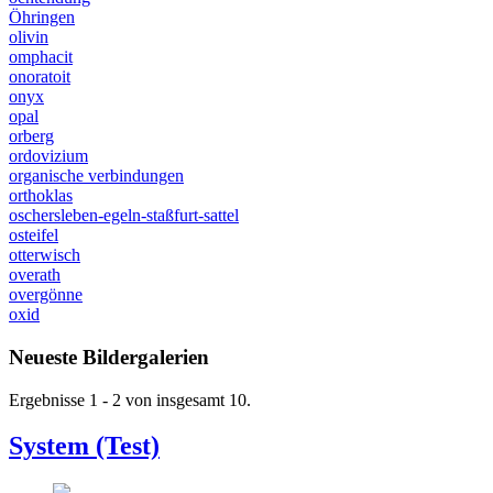
Öhringen
olivin
omphacit
onoratoit
onyx
opal
orberg
ordovizium
organische verbindungen
orthoklas
oschersleben-egeln-staßfurt-sattel
osteifel
otterwisch
overath
overgönne
oxid
Neueste Bildergalerien
Ergebnisse 1 - 2 von insgesamt 10.
System (Test)