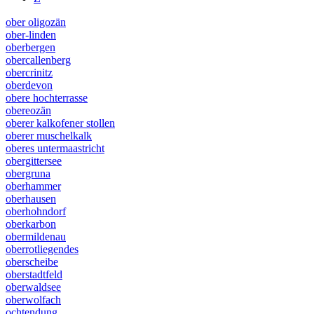
ober oligozän
ober-linden
oberbergen
obercallenberg
obercrinitz
oberdevon
obere hochterrasse
obereozän
oberer kalkofener stollen
oberer muschelkalk
oberes untermaastricht
obergittersee
obergruna
oberhammer
oberhausen
oberhohndorf
oberkarbon
obermildenau
oberrotliegendes
oberscheibe
oberstadtfeld
oberwaldsee
oberwolfach
ochtendung