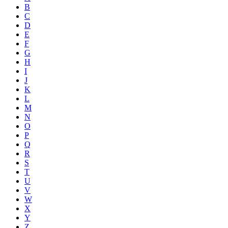
B
C
D
E
F
G
H
I
J
K
L
M
N
O
P
Q
R
S
T
U
V
W
X
Y
Z