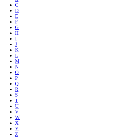
C
D
E
F
G
H
I
J
K
L
M
N
O
P
Q
R
S
T
U
V
W
X
Y
Z