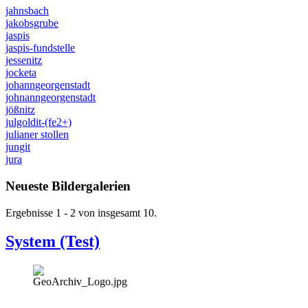
jahnsbach
jakobsgrube
jaspis
jaspis-fundstelle
jessenitz
jocketa
johanngeorgenstadt
johnanngeorgenstadt
jößnitz
julgoldit-(fe2+)
julianer stollen
jungit
jura
Neueste Bildergalerien
Ergebnisse 1 - 2 von insgesamt 10.
System (Test)