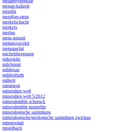
melaphyrbrekzie
menap-kaltzeit
mendig
meridjan-stein
merkelschacht
merkers
merlau
meta-autunit
metanovacekit
metarauchit
michelsberggang
mikroklin
milchopal
mildenau
mildenfurth
millerit
mimetesit
mineralien welt
mineralien welt 5/2012
mineralmühle schrenck
mineralmühle tauperlitz
mineralogische sammlung
mineralogische/geologische sammlung zwickau
minnesotait
mistelbach