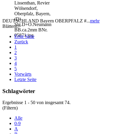
DEUTSCHLAND Bayern OBERPFALZ #...
mehr
Blättern:
Erste Seite
Zurück
1
2
3
4
5
Vorwärts
Letzte Seite
Schlagwörter
Ergebnisse 1 - 50 von insgesamt 74.
(Filtern)
Alle
0-9
A