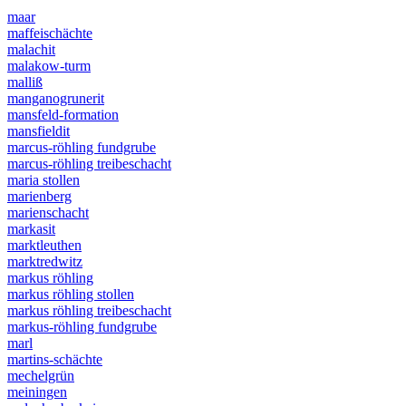
maar
maffeischächte
malachit
malakow-turm
malliß
manganogrunerit
mansfeld-formation
mansfieldit
marcus-röhling fundgrube
marcus-röhling treibeschacht
maria stollen
marienberg
marienschacht
markasit
marktleuthen
marktredwitz
markus röhling
markus röhling stollen
markus röhling treibeschacht
markus-röhling fundgrube
marl
martins-schächte
mechelgrün
meiningen