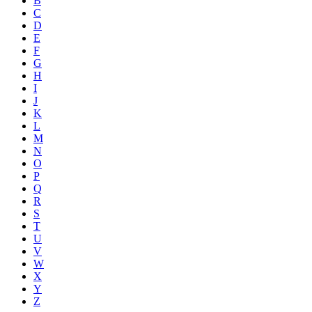
B
C
D
E
F
G
H
I
J
K
L
M
N
O
P
Q
R
S
T
U
V
W
X
Y
Z