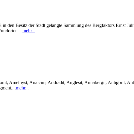
in den Besitz der Stadt gelangte Sammlung des Bergfaktors Ernst Julius
Fundorten...
mehr...
it, Amethyst, Analcim, Andradit, Anglesit, Annabergit, Antigorit, Anti
gment,...
mehr...