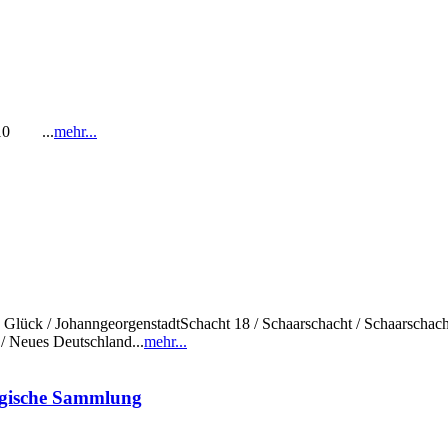
1-10 ...
mehr...
sch Glück / JohanngeorgenstadtSchacht 18 / Schaarschacht / Schaarschac
/ Neues Deutschland...
mehr...
ogische Sammlung