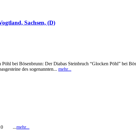
ogtland, Sachsen, (D)
i Bösenbrunn: Der Diabas Steinbruch “Glocken Pöhl” bei Bösenbru
asgesteine des sogenannten...
mehr...
1-10 ...
mehr...