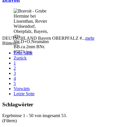
DEUTSCHLAND Bayern OBERPFALZ #...
mehr
Blättern:
Erste Seite
Zurück
1
2
3
4
5
Vorwärts
Letzte Seite
Schlagwörter
Ergebnisse 1 - 50 von insgesamt 53.
(Filtern)