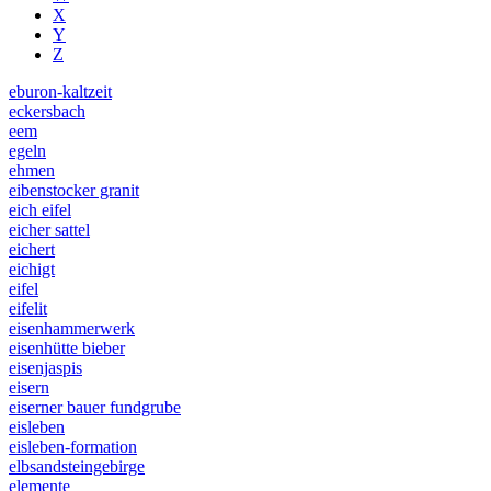
X
Y
Z
eburon-kaltzeit
eckersbach
eem
egeln
ehmen
eibenstocker granit
eich eifel
eicher sattel
eichert
eichigt
eifel
eifelit
eisenhammerwerk
eisenhütte bieber
eisenjaspis
eisern
eiserner bauer fundgrube
eisleben
eisleben-formation
elbsandsteingebirge
elemente