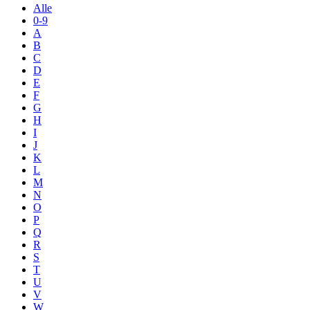
Alle
0-9
A
B
C
D
E
F
G
H
I
J
K
L
M
N
O
P
Q
R
S
T
U
V
W