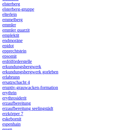
elsterberg
elsterberg-gruppe
elterlein
emmelberg
emmler
emmler quarzit
emplektit
endmoräne
epidot
epprechtstein
epsomit
erdölförderstelle
erkundungsbergwerk
erkundungsbergwerk gorleben
erlabrunn
ersatzschacht 4
eruptiv-grauwacken-formation
erythrin
erythrosiderit
erzaufbereitung
erzaufbereitung seelingstädt
erzkörper 7
eskebornit
espenhain
essen