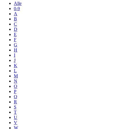
Alle
0-9
A
B
C
D
E
F
G
H
I
J
K
L
M
N
O
P
Q
R
S
T
U
V
W