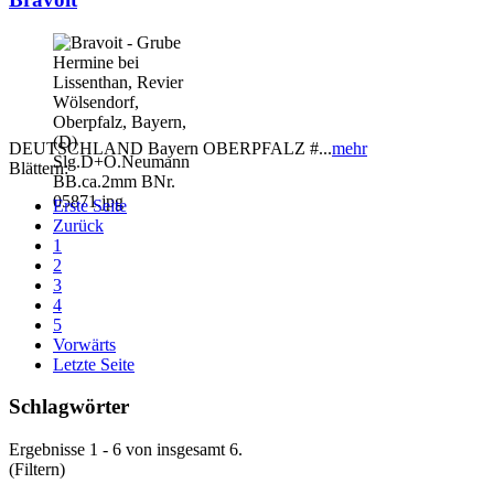
DEUTSCHLAND Bayern OBERPFALZ #...
mehr
Blättern:
Erste Seite
Zurück
1
2
3
4
5
Vorwärts
Letzte Seite
Schlagwörter
Ergebnisse 1 - 6 von insgesamt 6.
(Filtern)