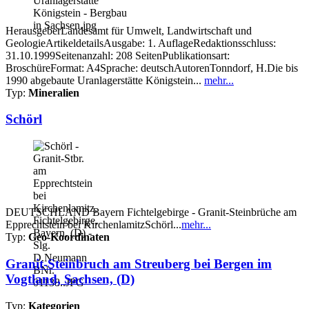
HerausgeberLandesamt für Umwelt, Landwirtschaft und
GeologieArtikeldetailsAusgabe: 1. AuflageRedaktionsschluss:
31.10.1999Seitenanzahl: 208 SeitenPublikationsart:
BroschüreFormat: A4Sprache: deutschAutorenTonndorf, H.Die bis
1990 abgebaute Uranlagerstätte Königstein...
mehr...
Typ:
Mineralien
Schörl
DEUTSCHLAND Bayern Fichtelgebirge - Granit-Steinbrüche am
Epprechtstein bei KirchenlamitzSchörl...
mehr...
Typ:
Geo-Koordinaten
Granit-Steinbruch am Streuberg bei Bergen im
Vogtland, Sachsen, (D)
Typ:
Kategorien