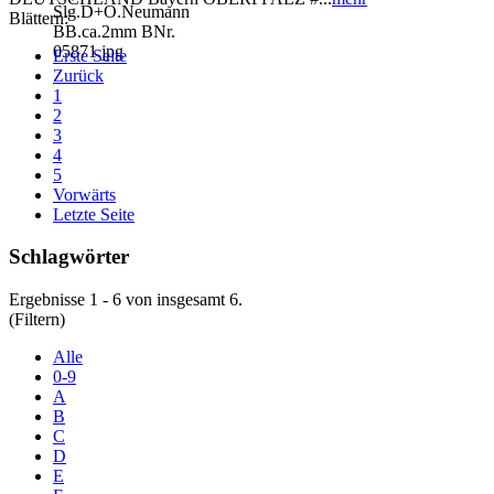
Blättern:
Erste Seite
Zurück
1
2
3
4
5
Vorwärts
Letzte Seite
Schlagwörter
Ergebnisse 1 - 6 von insgesamt 6.
(Filtern)
Alle
0-9
A
B
C
D
E