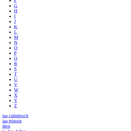
F
G
H
I
J
K
L
M
N
O
P
Q
R
S
T
U
V
W
X
Y
Z
iaa culmitzsch
iaa trünzig
ilten