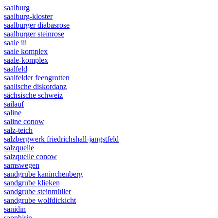
saalburg
saalburg-kloster
saalburger diabasrose
saalburger steinrose
saale iii
saale komplex
saale-komplex
saalfeld
saalfelder feengrotten
saalische diskordanz
sächsische schweiz
sailauf
saline
saline conow
salz-teich
salzbergwerk friedrichshall-jangstfeld
salzquelle
salzquelle conow
samswegen
sandgrube kaninchenberg
sandgrube klieken
sandgrube steinmüller
sandgrube wolfdickicht
sanidin
sapphirin