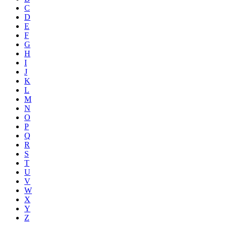
C
D
E
F
G
H
I
J
K
L
M
N
O
P
Q
R
S
T
U
V
W
X
Y
Z