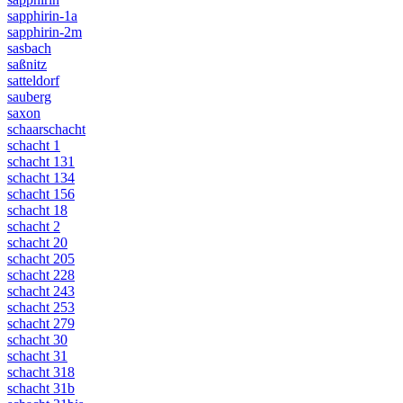
sapphirin-1a
sapphirin-2m
sasbach
saßnitz
satteldorf
sauberg
saxon
schaarschacht
schacht 1
schacht 131
schacht 134
schacht 156
schacht 18
schacht 2
schacht 20
schacht 205
schacht 228
schacht 243
schacht 253
schacht 279
schacht 30
schacht 31
schacht 318
schacht 31b