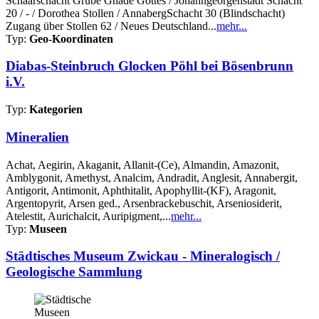
Schaarschacht Grube Gnade Gottes / Johanngeorgenstadt Schacht
20 / - / Dorothea Stollen / AnnabergSchacht 30 (Blindschacht)
Zugang über Stollen 62 / Neues Deutschland...
mehr...
Typ:
Geo-Koordinaten
Diabas-Steinbruch Glocken Pöhl bei Bösenbrunn
i.V.
Typ:
Kategorien
Mineralien
Achat, Aegirin, Akaganit, Allanit-(Ce), Almandin, Amazonit,
Amblygonit, Amethyst, Analcim, Andradit, Anglesit, Annabergit,
Antigorit, Antimonit, Aphthitalit, Apophyllit-(KF), Aragonit,
Argentopyrit, Arsen ged., Arsenbrackebuschit, Arseniosiderit,
Atelestit, Aurichalcit, Auripigment,...
mehr...
Typ:
Museen
Städtisches Museum Zwickau - Mineralogisch /
Geologische Sammlung