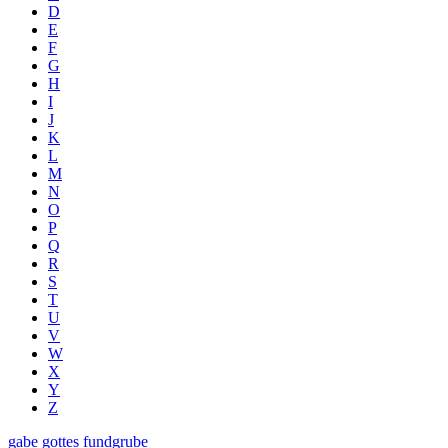
D
E
F
G
H
I
J
K
L
M
N
O
P
Q
R
S
T
U
V
W
X
Y
Z
gabe gottes fundgrube