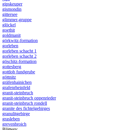
gipskeuper
gismondin
gittersee
glimmer-gruppe
glöckel
goethit
goldmanit
görkwitz-formation
gorleben
gorleben schacht 1
gorleben schacht 2
göschitz-formation
gottesberg
gottlob fundgrube
göttnitz
gräfenhainichen
grafenrheinfeld
granit-steinbruch
granit-steinbruch oppenrieder
granit-steinbruch rondell
granite des fichtelgebirges
granulitgebirge
grasleben
grevenbroich
Blättern: