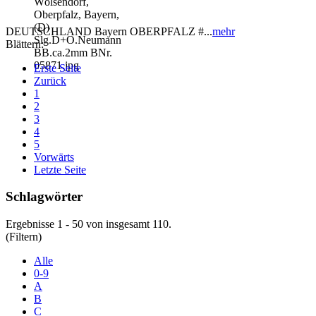
DEUTSCHLAND Bayern OBERPFALZ #...
mehr
Blättern:
Erste Seite
Zurück
1
2
3
4
5
Vorwärts
Letzte Seite
Schlagwörter
Ergebnisse 1 - 50 von insgesamt 110.
(Filtern)
Alle
0-9
A
B
C