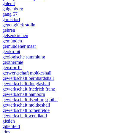
galenit
galgenberg
gang 57
garnsdorf
gegenglück stolln
gehren
gelsenkirchen
gemünden
gemündener maar
geokronit
geologische sammlung
geothermie
gersdorffit
gerwerkschaft moltkeshall
gewerkschaft bernhardshall
gewerkschaft douglashall
gewerkschaft friedrich franz
gewerkschaft hamborn
gewerkschaft ilsenburg-gotha
gewerkschaft moltkeshall
gewerkschaft rothenfelde
gewerkschaft wendland
gießen
gillenfeld
gips