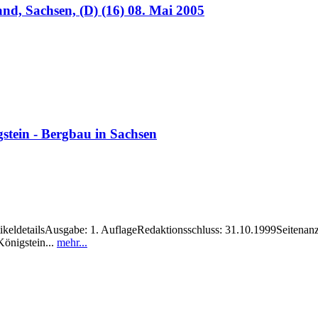
nd, Sachsen, (D) (16) 08. Mai 2005
stein - Bergbau in Sachsen
eldetailsAusgabe: 1. AuflageRedaktionsschluss: 31.10.1999Seitenanza
önigstein...
mehr...