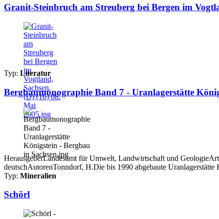
Granit-Steinbruch am Streuberg bei Bergen im Vogtla
Typ:
Literatur
Bergbaumonographie Band 7 - Uranlagerstätte König
HerausgeberLandesamt für Umwelt, Landwirtschaft und GeologieArtik
deutschAutorenTonndorf, H.Die bis 1990 abgebaute Uranlagerstätte K
Typ:
Mineralien
Schörl