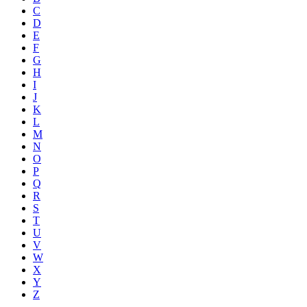
C
D
E
F
G
H
I
J
K
L
M
N
O
P
Q
R
S
T
U
V
W
X
Y
Z