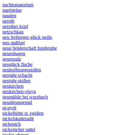
nachtsanatorium
napfsteine
nauden
neroth
nerother kopf
netzschkau
neu freiberger glück stolln
neu staßfurt
neue brüderschaft fundgrube
neuenhagen
neuensalz
neuglück flache
neuhoffnungsstollen
neujahr-schacht
neujahr-stollen
neukirchen
neukirchen-vluyn
neumühle bei wurzbach
neunbrunnental
ni-pyrit
nickelhütte st. egidien
nickelskutterudit
nickenich
nickenicher sattel
nieder-ohmen