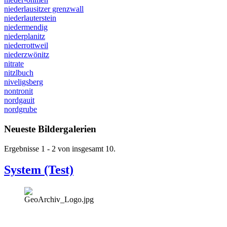
niederlausitzer grenzwall
niederlauterstein
niedermendig
niederplanitz
niederrottweil
niederzwönitz
nitrate
nitzlbuch
niveligsberg
nontronit
nordgauit
nordgrube
Neueste Bildergalerien
Ergebnisse 1 - 2 von insgesamt 10.
System (Test)