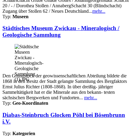
Schaarschacht Grube Gnade Gottes / Johanngeorgenstadt Schacht
20 / - / Dorothea Stollen / AnnabergSchacht 30 (Blindschacht)
Zugang über Stollen 62 / Neues Deutschland...
mehr...
Typ:
Museen
Städtisches Museum Zwickau - Mineralogisch /
Geologische Sammlung
Den Grundstock der geowissenschaftlichen Abteilung bildete die
1868 in den Besitz der Stadt gelangte Sammlung des Bergfaktors
Ernst Julius Richter (1808-1868). In über dreißig- jähriger
Sammeltätigkeit hat er die Minerale aus den bekann- testen
sächsischen Bergwerken und Fundorten...
mehr...
Typ:
Geo-Koordinaten
Diabas-Steinbruch Glocken Pöhl bei Bösenbrunn
i.V.
Typ:
Kategorien