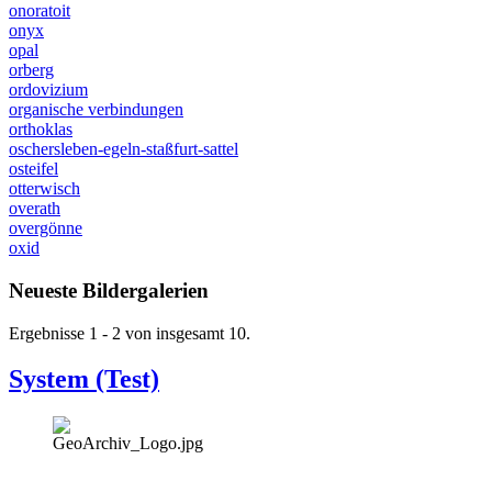
onoratoit
onyx
opal
orberg
ordovizium
organische verbindungen
orthoklas
oschersleben-egeln-staßfurt-sattel
osteifel
otterwisch
overath
overgönne
oxid
Neueste Bildergalerien
Ergebnisse 1 - 2 von insgesamt 10.
System (Test)