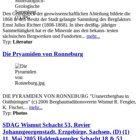
Den Grundstock der geowissenschaftlichen Abteilung bildete die
1868 in den Besitz der Stadt gelangte Sammlung des Bergfaktors
Ernst Julius Richter (1808-1868). In über dreißig- jähriger
Sammeltätigkeit hat er die Minerale aus den bekann- testen
sächsischen Bergwerken und Fundorten...
mehr...
Typ:
Literatur
Die Pryamiden von Ronneburg
DIE PYRAMIDEN VON RONNEBURG "Uranerzbergbau in
Ostthüringen" (c) 2006 Bergbautraditionsverein Wismut R. Fengler,
K. Fischer,...
mehr...
Typ:
Photos
SDAG Wismut Schacht 53, Revier
Johanngeorgenstadt, Erzgebirge, Sachsen, (D) (1)
11. Mai 2005 Haldenkomplex Schacht 18 & 53