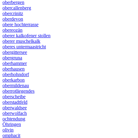
oberbergen
obercallenberg
obercrinitz
oberdevon
obere hochterrasse
obereozän
oberer kalkofener stollen
oberer muschelkalk
oberes untermaastricht
obergittersee
obergruna
oberhammer
oberhausen
oberhohndorf
oberkarbon
obermildenau
oberrotliegendes
oberscheibe
oberstadtfeld
oberwaldsee
oberwolfach
ochtendung
Öhringen
olivin
omphacit