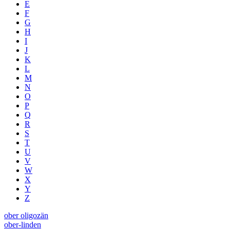
E
F
G
H
I
J
K
L
M
N
O
P
Q
R
S
T
U
V
W
X
Y
Z
ober oligozän
ober-linden